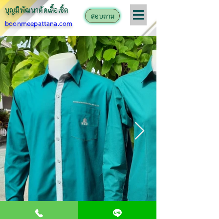
บุญมีพัฒนาตั
ดเสื้อเชิ้ต
สอบถาม
boonmeepattana.com