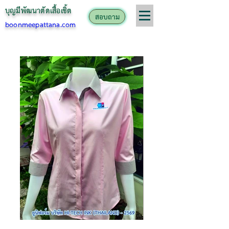
บุญมีพัฒนาตั
ดเสื้อเชิ้ต
สอบถาม
boonmeepattana.com
ตัวอย่าง - ผลงาน