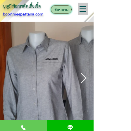
บุญมีพัฒนาตั
ดเสื้อเชิ้ต
สอบถาม
boonmeepattana.com