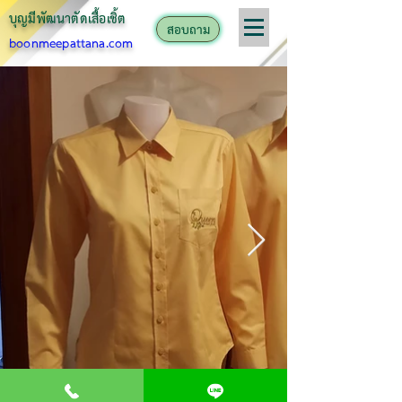
บุญมีพัฒนาตั
ดเสื้อเชิ้ต
สอบถาม
boonmeepattana.com