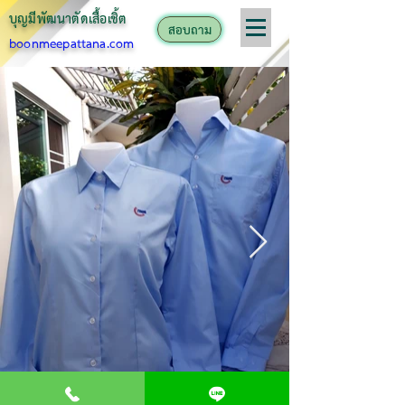
บุญมีพัฒนาตั
ดเสื้อเชิ้ต
สอบถาม
boonmeepattana.com