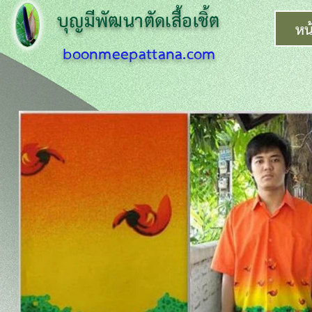
บุญมีพัฒนาตั
ดเสื้อเชิ้ต
หน
boonmeepattana.com