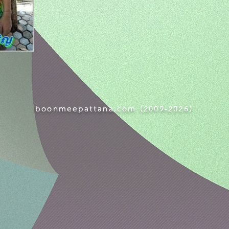
boonmeepattana.com (
2009-
2026)