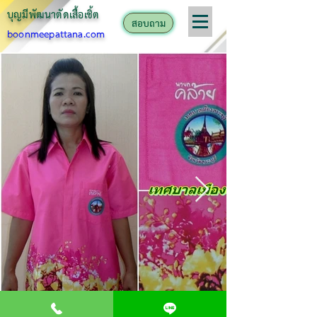
บุญมีพัฒนาตั
ดเสื้อเชิ้ต
สอบถาม
boonmeepattana.com