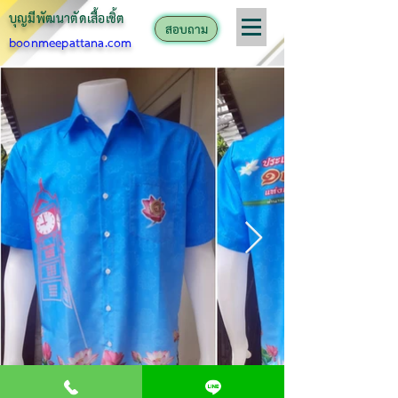
บุญมีพัฒนาตั
ดเสื้อเชิ้ต
สอบถาม
boonmeepattana.com