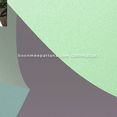
boonmeepattana.com (
2009-
2026)