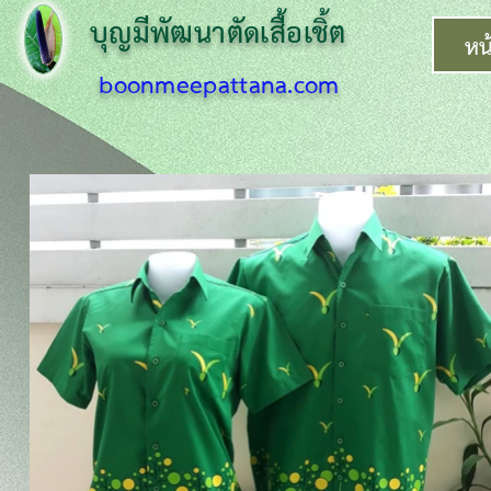
บุญมีพัฒนาตั
ดเสื้อเชิ้ต
หน
boonmeepattana.com