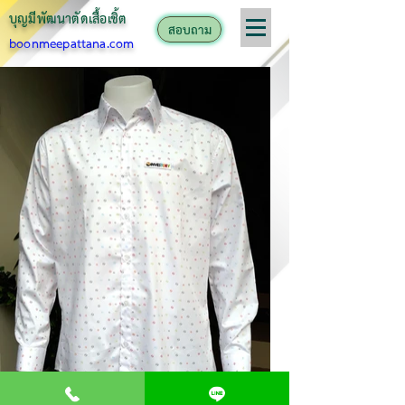
บุญมีพัฒนาตั
ดเสื้อเชิ้ต
สอบถาม
boonmeepattana.com