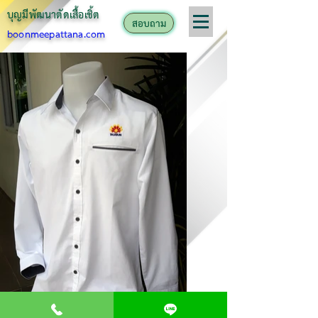
บุญมีพัฒนาตั
ดเสื้อเชิ้ต
สอบถาม
boonmeepattana.com