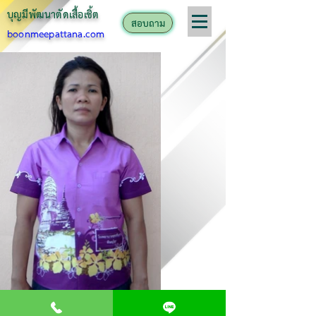
บุญมีพัฒนาตั
ดเสื้อเชิ้ต
สอบถาม
boonmeepattana.com