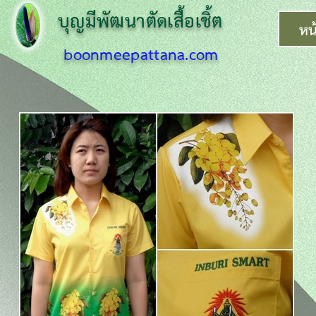
บุญมีพัฒนาตั
ดเสื้อเชิ้ต
หน
boonmeepattana.com