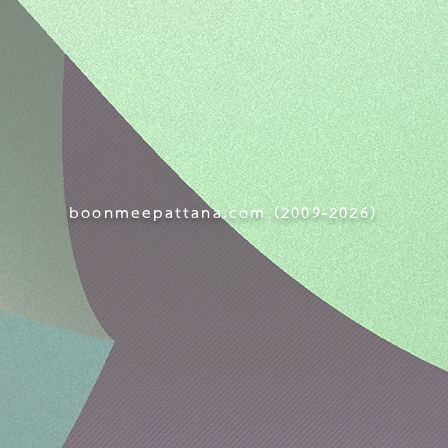
boonmeepattana.com (
2009-
2026)